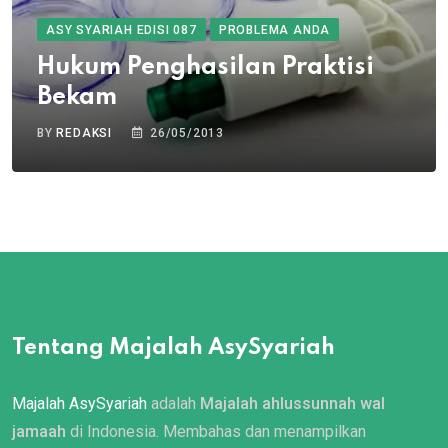
ASY SYARIAH EDISI 087
PROBLEMA ANDA
Hukum Penghasilan Praktisi
Bekam
BY
REDAKSI
26/05/2013
Tentang Majalah AsySyariah
Majalah AsySyariah
adalah
Majalah ahlussunnah wal
jamaah
di Indonesia. Membahas dan menampilkan