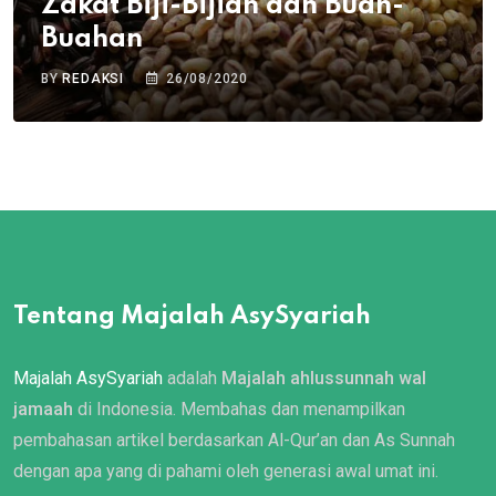
Zakat Biji-Bijian dan Buah-
Buahan
BY
REDAKSI
26/08/2020
Tentang Majalah AsySyariah
Majalah AsySyariah
adalah
Majalah ahlussunnah wal
jamaah
di Indonesia. Membahas dan menampilkan
pembahasan artikel berdasarkan Al-Qur’an dan As Sunnah
dengan apa yang di pahami oleh generasi awal umat ini.