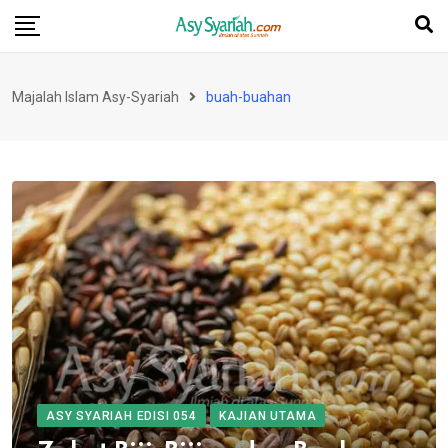
Skip
to
content
Majalah Islam Asy-Syariah
buah-buahan
ASY SYARIAH EDISI 054
KAJIAN UTAMA