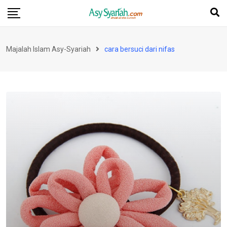
Skip
to
content
Majalah Islam Asy-Syariah
cara bersuci dari nifas