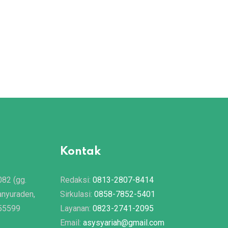
Kontak
082 (gg.
Redaksi:
0813-2807-8414
anyuraden,
Sirkulasi:
0858-7852-5401
 55599
Layanan:
0823-2741-2095
Email:
asysyariah@gmail.com