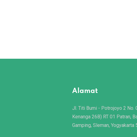
Alamat
Jl. Titi Bumi - Potrojoyo 2 No. 
Kenanga 26B) RT 01 Patran, B
Gamping, Sleman, Yogyakarta