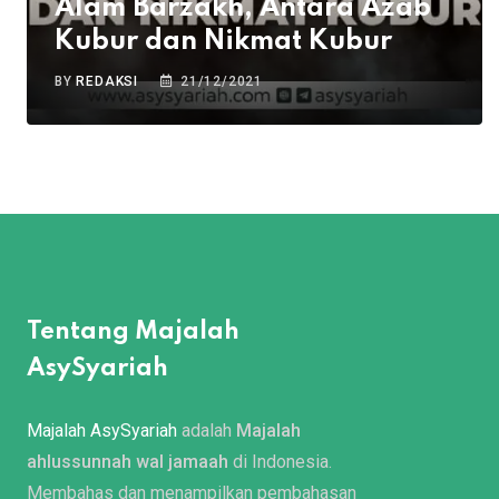
Alam Barzakh, Antara Azab
Kubur dan Nikmat Kubur
BY
REDAKSI
21/12/2021
Tentang Majalah
AsySyariah
Majalah AsySyariah
adalah
Majalah
ahlussunnah wal jamaah
di Indonesia.
Membahas dan menampilkan pembahasan