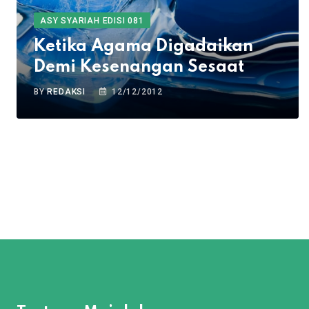
ASY SYARIAH EDISI 081
Ketika Agama Digadaikan
Demi Kesenangan Sesaat
BY
REDAKSI
12/12/2012