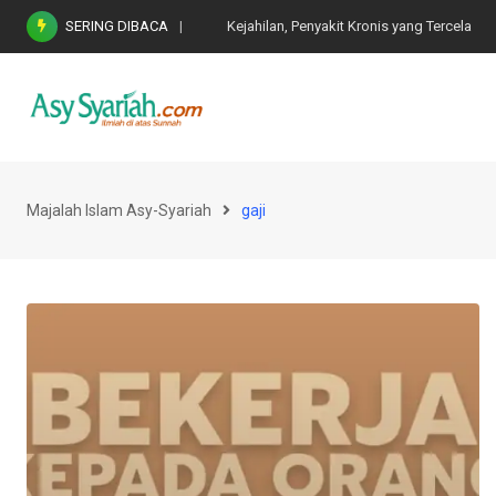
Skip
SERING DIBACA
Kejahilan, Penyakit Kronis yang Tercela
to
content
Majalah Islam Asy-Syariah
gaji