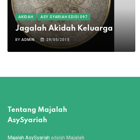
AKIDAH
ASY SYARIAH EDISI 097
Jagalah Akidah Keluarga
BY
ADMIN
29/05/2015
Tentang Majalah
AsySyariah
Majalah AsySyariah
adalah
Majalah