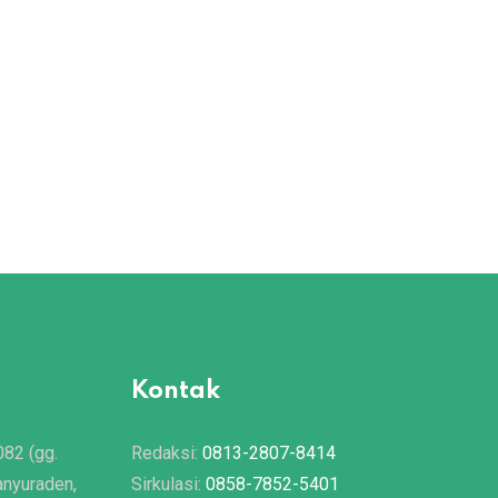
Kontak
082 (gg.
Redaksi:
0813-2807-8414
anyuraden,
Sirkulasi:
0858-7852-5401