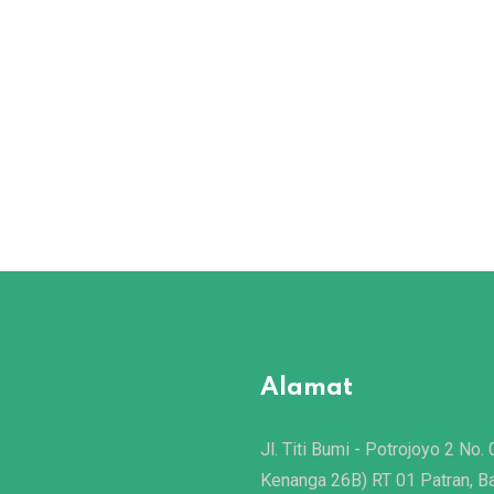
Alamat
Jl. Titi Bumi - Potrojoyo 2 No. 
Kenanga 26B) RT 01 Patran, B