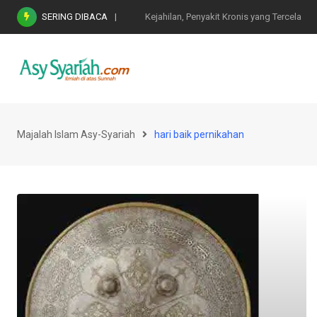
Skip
SERING DIBACA
Nasihat Emas di Masa Fitnah (Ujian/Perselis
to
content
Majalah Islam Asy-Syariah
hari baik pernikahan