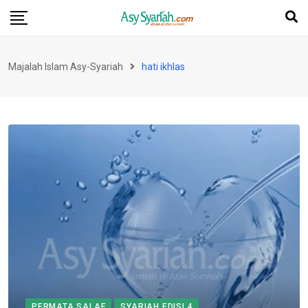
Skip
to
content
Majalah Islam Asy-Syariah
hati ikhlas
PERMATA SALAF
SYARIAH EDISI 4