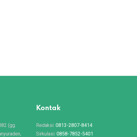
Kontak
082 (gg.
Redaksi:
0813-2807-8414
anyuraden,
Sirkulasi:
0858-7852-5401