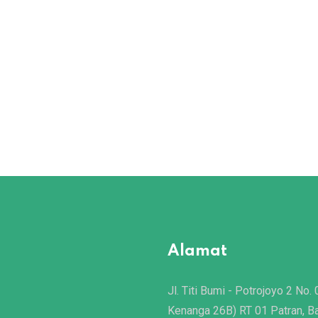
Alamat
Jl. Titi Bumi - Potrojoyo 2 No. 
Kenanga 26B) RT 01 Patran, B