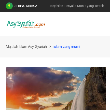
Skip
SERING DIBACA
Nasihat Emas di Masa Fitnah (Ujian/Perselis
to
content
Majalah Islam Asy-Syariah
islam yang murni