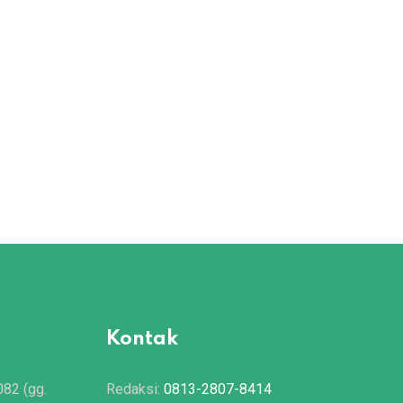
Kontak
082 (gg.
Redaksi:
0813-2807-8414