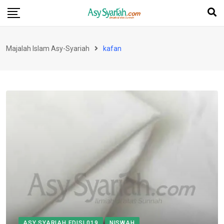
Skip
to
content
Majalah Islam Asy-Syariah
kafan
ASY SYARIAH EDISI 019
NISWAH