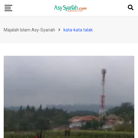
Skip
to
content
Majalah Islam Asy-Syariah
kata-kata talak