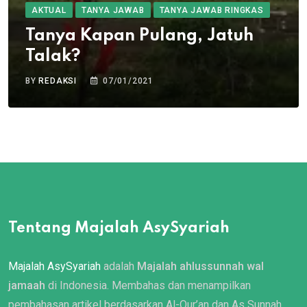
AKTUAL
TANYA JAWAB
TANYA JAWAB RINGKAS
Tanya Kapan Pulang, Jatuh
Talak?
BY
REDAKSI
07/01/2021
Tentang Majalah AsySyariah
Majalah AsySyariah
adalah
Majalah ahlussunnah wal
jamaah
di Indonesia. Membahas dan menampilkan
pembahasan artikel berdasarkan Al-Qur’an dan As Sunnah