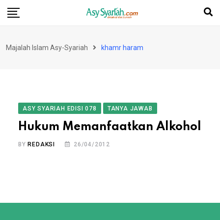
Skip
to
content
Majalah Islam Asy-Syariah
khamr haram
ASY SYARIAH EDISI 078
TANYA JAWAB
Hukum Memanfaatkan Alkohol
BY
REDAKSI
26/04/2012