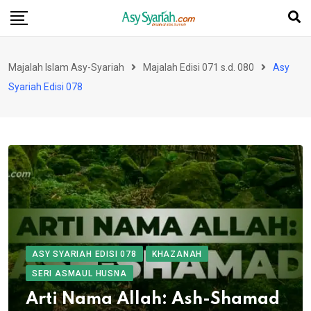
Skip
to
content
Majalah Islam Asy-Syariah
Majalah Edisi 071 s.d. 080
Asy
Syariah Edisi 078
ASY SYARIAH EDISI 078
KHAZANAH
SERI ASMAUL HUSNA
Arti Nama Allah: Ash-Shamad