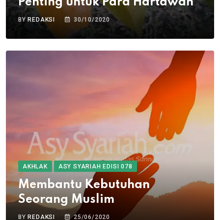
Penting untuk Para Hartawan
BY
REDAKSI
30/10/2020
AKHLAK
ASY SYARIAH EDISI 078
Membantu Kebutuhan
Seorang Muslim
BY
REDAKSI
25/06/2020