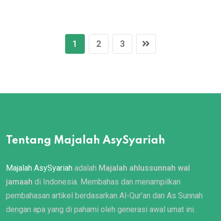
1
2
3
Tentang Majalah AsySyariah
Majalah AsySyariah
adalah
Majalah ahlussunnah wal
jamaah
di Indonesia. Membahas dan menampilkan
pembahasan artikel berdasarkan Al-Qur’an dan As Sunnah
dengan apa yang di pahami oleh generasi awal umat ini.