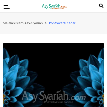
Skip
to
content
Majalah Islam Asy-Syariah
kontroversi cadar