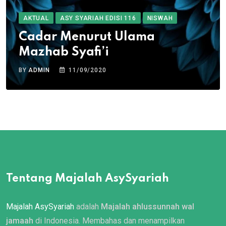
AKTUAL
ASY SYARIAH EDISI 116
NISWAH
Cadar Menurut Ulama
Mazhab Syafi’i
BY
ADMIN
11/09/2020
Tentang Majalah AsySyariah
Majalah AsySyariah
adalah
Majalah ahlussunnah wal
jamaah
di Indonesia. Membahas dan menampilkan