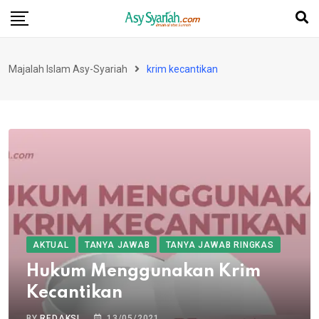
Skip
to
content
Majalah Islam Asy-Syariah
krim kecantikan
AKTUAL
TANYA JAWAB
TANYA JAWAB RINGKAS
Hukum Menggunakan Krim
Kecantikan
BY
REDAKSI
13/05/2021