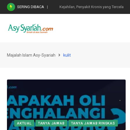
Skip
SERING DIBACA
Nasihat Emas di Masa Fitnah (Ujian/Perselis
to
content
Majalah Islam Asy-Syariah
kulit
AKTUAL
TANYA JAWAB
TANYA JAWAB RINGKAS