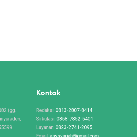
Kontak
082 (gg.
Redaksi:
0813-2807-8414
anyuraden,
Sirkulasi:
0858-7852-5401
 55599
Layanan:
0823-2741-2095
Email:
asysyariah@gmail.com