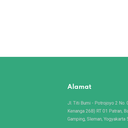
Alamat
Jl. Titi Bumi - Potrojoyo 2 No. 
Kenanga 26B) RT 01 Patran, B
Gamping, Sleman, Yogyakarta