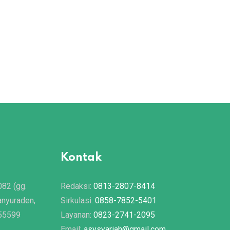
Kontak
082 (gg.
Redaksi:
0813-2807-8414
anyuraden,
Sirkulasi:
0858-7852-5401
 55599
Layanan:
0823-2741-2095
Email:
asysyariah@gmail.com