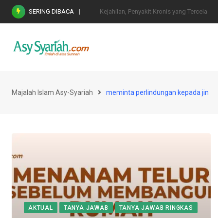
Skip
SERING DIBACA
Nasihat Emas di Masa Fitnah (Ujian/Perselis
to
content
Majalah Islam Asy-Syariah
meminta perlindungan kepada jin
AKTUAL
TANYA JAWAB
TANYA JAWAB RINGKAS