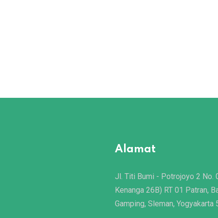
Alamat
Jl. Titi Bumi - Potrojoyo 2 No. 
Kenanga 26B) RT 01 Patran, B
Gamping, Sleman, Yogyakarta