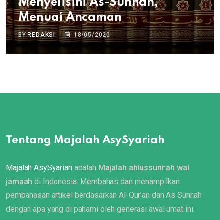
Menyelisihi As-Sunnah,
Menuai Ancaman
BY
REDAKSI
18/05/2020
Tentang Majalah AsySyariah
Majalah AsySyariah
adalah
Majalah ahlussunnah wal
jamaah
di Indonesia. Membahas dan menampilkan
pembahasan artikel berdasarkan Al-Qur’an dan As Sunnah
dengan apa yang di pahami oleh generasi awal umat ini.