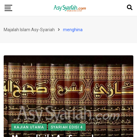
Skip
to
content
Majalah Islam Asy-Syariah
menghina
KAJIAN UTAMA
SYARIAH EDISI 4