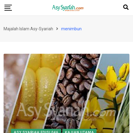
Skip
to
content
Majalah Islam Asy-Syariah
menimbun
ASY SYARIAH EDISI 046
KAJIAN UTAMA