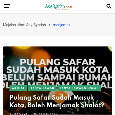
Skip
to
content
Majalah Islam Asy-Syariah
menjamak
AKTUAL
TANYA JAWAB
TANYA JAWAB RINGKAS
Pulang Safar Sudah Masuk
Kota, Boleh Menjamak Shalat?
BY
REDAKSI
25/05/2021