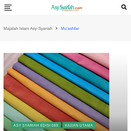
Skip
to
content
Majalah Islam Asy-Syariah
Mu'ashfar
ASY SYARIAH EDISI 089
KAJIAN UTAMA