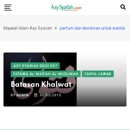
Skip
to
content
Majalah Islam Asy-Syariah
parfum dan deodoran untuk wanita
ASY SYARIAH EDISI 097
FATAWA AL-MAR'AH AL-MUSLIMAH
TANYA JAWAB
Batasan Khalwat
BY
ADMIN
30/05/2015