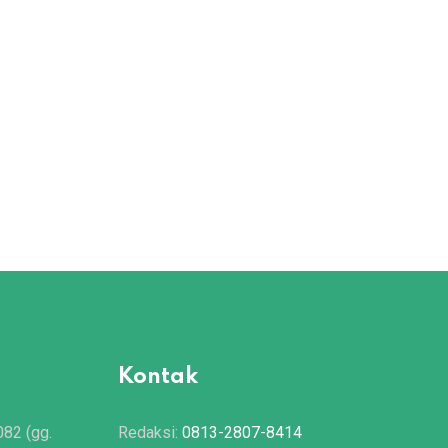
Kontak
082 (gg.
Redaksi:
0813-2807-8414