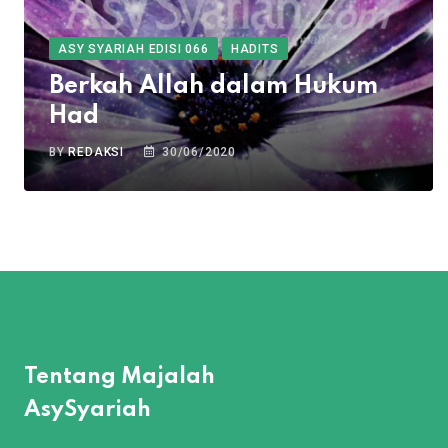
ASY SYARIAH EDISI 066
HADITS
Berkah Allah dalam Hukum
Had
BY
REDAKSI
30/06/2020
Tentang Majalah
AsySyariah