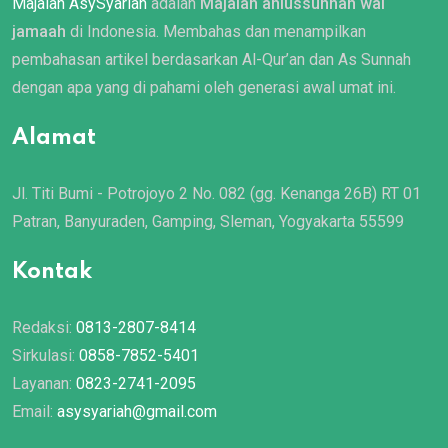
Majalah AsySyariah
adalah
Majalah ahlussunnah wal
jamaah
di Indonesia. Membahas dan menampilkan
pembahasan artikel berdasarkan Al-Qur’an dan As Sunnah
dengan apa yang di pahami oleh generasi awal umat ini.
Alamat
Jl. Titi Bumi - Potrojoyo 2 No. 082 (gg. Kenanga 26B) RT 01
Patran, Banyuraden, Gamping, Sleman, Yogyakarta 55599
Kontak
Redaksi:
0813-2807-8414
Sirkulasi:
0858-7852-5401
Layanan:
0823-2741-2095
Email:
asysyariah@gmail.com