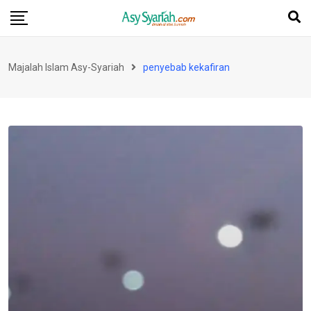
Skip
to
content
Majalah Islam Asy-Syariah
penyebab kekafiran