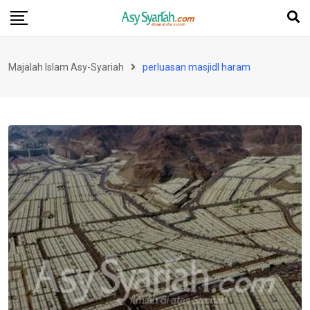
Skip
to
content
Majalah Islam Asy-Syariah
perluasan masjidl haram