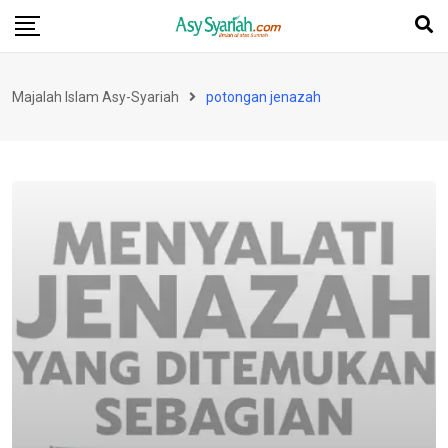
Skip
to
content
Majalah Islam Asy-Syariah
potongan jenazah