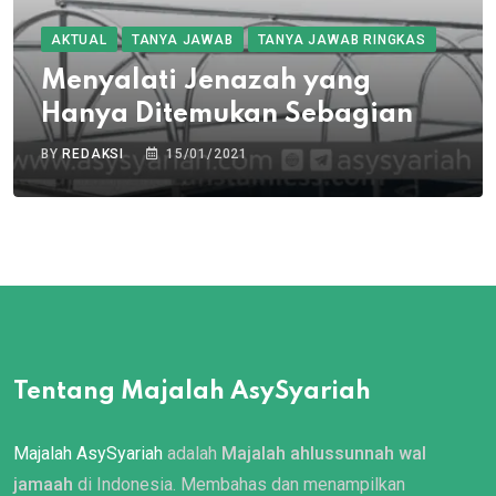
AKTUAL
TANYA JAWAB
TANYA JAWAB RINGKAS
Menyalati Jenazah yang
Hanya Ditemukan Sebagian
BY
REDAKSI
15/01/2021
Tentang Majalah AsySyariah
Majalah AsySyariah
adalah
Majalah ahlussunnah wal
jamaah
di Indonesia. Membahas dan menampilkan