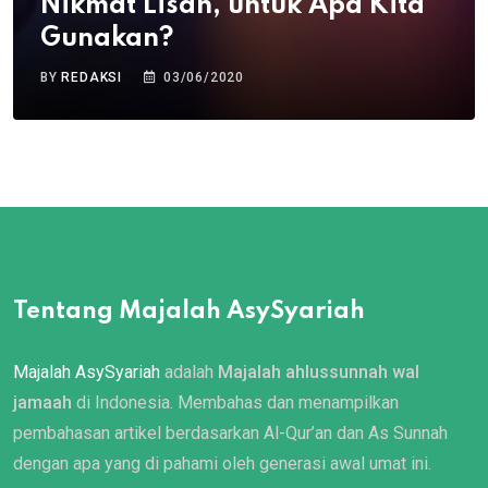
Nikmat Lisan, untuk Apa Kita
Gunakan?
BY
REDAKSI
03/06/2020
Tentang Majalah AsySyariah
Majalah AsySyariah
adalah
Majalah ahlussunnah wal
jamaah
di Indonesia. Membahas dan menampilkan
pembahasan artikel berdasarkan Al-Qur’an dan As Sunnah
dengan apa yang di pahami oleh generasi awal umat ini.