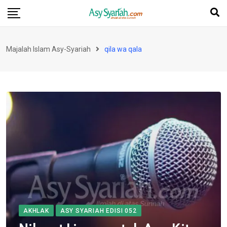
Skip
to
content
Majalah Islam Asy-Syariah
qila wa qala
AKHLAK
ASY SYARIAH EDISI 052