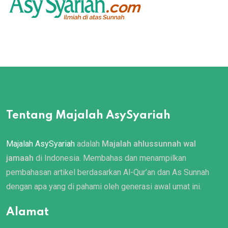
Tentang Majalah AsySyariah
Majalah AsySyariah
adalah
Majalah ahlussunnah wal
jamaah
di Indonesia. Membahas dan menampilkan
pembahasan artikel berdasarkan Al-Qur’an dan As Sunnah
dengan apa yang di pahami oleh generasi awal umat ini.
Alamat