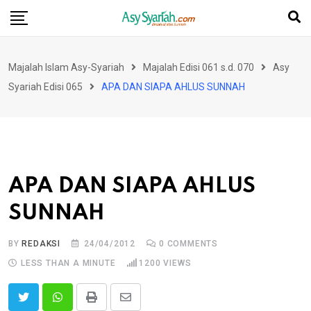
Skip
to
content
Majalah Islam Asy-Syariah
Majalah Edisi 061 s.d. 070
Asy
Syariah Edisi 065
APA DAN SIAPA AHLUS SUNNAH
APA DAN SIAPA AHLUS
SUNNAH
BY
REDAKSI
24/04/2012
0
COMMENTS
LESS THAN A MINUTE
1200
VIEWS
Print
Share