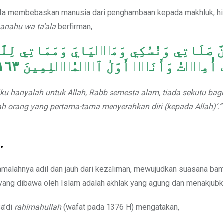
kan. Ia membebaskan manusia dari penghambaan kepada makhluk, hi
anahu wa ta’ala
berfirman,
كَ أُمِرۡتُ وَأَنَا۠ أَوَّلُ ٱلۡمُسۡلِمِينَ ١٦٣
iku hanyalah untuk Allah, Rabb semesta alam, tiada sekutu bag
h orang yang pertama-tama menyerahkan diri (kepada Allah)’.”
.
malahnya adil dan jauh dari kezaliman, mewujudkan suasana ban
yang dibawa oleh Islam adalah akhlak yang agung dan menakjubk
Sa’di
rahimahullah
(wafat pada 1376 H) mengatakan,