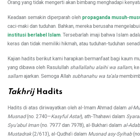
Orang yang tidak mengerti akan bimbang menghadapi kenya
Keadaan semakin diperparah oleh
propaganda musuh-musuh
caci-maki dan tuduhan. Bahkan, mereka berusaha mengela
institusi berlabel Islam
. Tersebarlah imaji bahwa Islam ada
keras dan tidak memiliki hikmah, atau tuduhan-tuduhan sena
Kajian hadits berikut kami harapkan bermanfaat bagi kaum m
yang dibawa oleh Rasulullah
shallallahu alaihi wa sallam
, k
sallam
ajarkan. Semoga Allah
subhanahu wa ta’ala
membimbin
Takhrij
Hadits
Hadits di atas diriwayatkan oleh al-Imam Ahmad dalam
al-M
Musnad
(no. 2740—
Kasyful Astar
), ath-Thahawi dalam
Syarah
Syu’abul Iman
(no. 7977 dan 7978), al-Bukhari dalam
al-Adab
Mustadrak
(2/613), al-Qudha’i dalam
Musnad asy-Syihab
(no