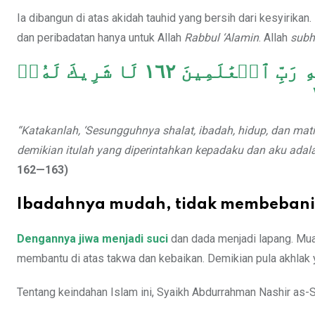
Ia dibangun di atas akidah tauhid yang bersih dari kesyiri
dan peribadatan hanya untuk Allah
Rabbul ‘Alamin
. Allah
subh
قُلۡ إِنَّ صَلَاتِي وَنُسُكِي وَمَحۡيَايَ وَمَمَاتِي لِلَّهِ رَبِّ ٱلۡعَٰلَمِينَ ١٦٢ لَا شَرِيكَ لَهُۥۖ
“Katakanlah, ‘Sesungguhnya shalat, ibadah, hidup, dan mat
demikian itulah yang diperintahkan kepadaku dan aku adala
162—163)
Ibadahnya mudah, tidak membebani
Dengannya jiwa menjadi suci
dan dada menjadi lapang. Mua
membantu di atas takwa dan kebaikan. Demikian pula akhlak 
Tentang keindahan Islam ini, Syaikh Abdurrahman Nashir as-