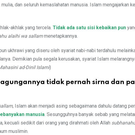
 mulia, dan seluruh kemaslahatan manusia. Islam mengajarkan ke
hlak-akhlak yang tercela.
Tidak ada satu sisi kebaikan pun
yan
lahu alaihi wa sallam
menetapkannya.
un ukhrawi yang diseru oleh syariat nabi-nabi terdahulu melainka
nya. Demikian pula segala kerusakan, syariat Islam melarangny
ahasini ad-Dinil Islami
)
Keagungannya tidak pernah sirna dan 
sallam
, Islam akan menjadi asing sebagaimana dahulu datang per
h kebanyakan manusia
. Sesungguhnya banyak sebab yang melata
kecuali sedikit dari orang yang dirahmati oleh Allah
subhanahu 
kaum muslimin.