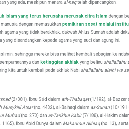
taan yang ada, meskipun menara
al-haq
telah dipancangkan.
 Islam yang terus berusaha merusak citra Islam
dengan be
bui manusia dengan memasukkan
pemikiran sesat melalui institu
lah agama yang tidak berakhlak, dakwah Ahlus Sunnah adalah da
da yang disandangkan kepada agama yang suci dan agung ini.
uslimin, sehingga mereka bisa melihat kembali sebagian keindah
esempurnaannya dan
ketinggian akhlak
yang beliau
shallallahu 
g kita untuk kembali pada akhlak Nabi
shallallahu alaihi wa s
usnad
(2/381), Ibnu Sa’d dalam
ath-Thabaqat
(1/192), al-Bazzar
 Musykilil Atsar
(no. 4432), al-Baihaqi dalam
as-Sunan
(10/191—
ul Mufrad
(no. 273) dan
at-Tarikhul Kabir
(7/188), al-Hakim dal
. 1165), Ibnu Abid Dunya dalam
Makarimul Akhlaq
(no. 13), serta