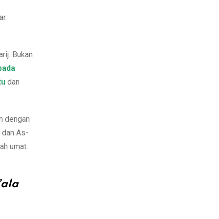
r.
rij. Bukan
pada
tu
dan
ih dengan
b dan As-
ah umat.
’ala