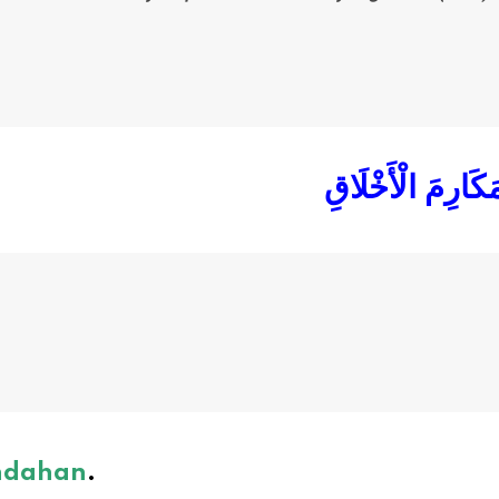
 مَكَارِمَ الْأَخْلَاقِ
indahan
.