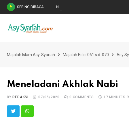
Skip
SERING DIBACA
Nasihat Emas di Masa Fitnah (Ujian/Perselis
to
content
Majalah Islam Asy-Syariah
Majalah Edisi 061 s.d. 070
Asy Sy
Meneladani Akhlak Nabi
BY
REDAKSI
07/05/2020
0
COMMENTS
17 MINUTES 