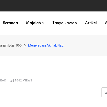
ihan)
Beranda
Majalah
Tanya Jawab
Artikel
A
ariah Edisi 065
Meneladani Akhlak Nabi
READ
4062
VIEWS