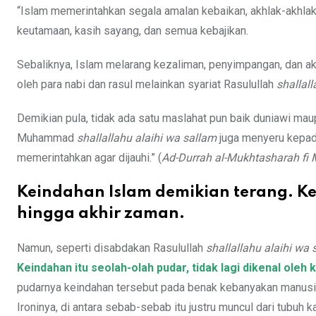
“Islam memerintahkan segala amalan kebaikan, akhlak-akhlak
keutamaan, kasih sayang, dan semua kebajikan.
Sebaliknya, Islam melarang kezaliman, penyimpangan, dan ak
oleh para nabi dan rasul melainkan syariat Rasulullah
shallal
Demikian pula, tidak ada satu maslahat pun baik duniawi maup
Muhammad
shallallahu alaihi wa sallam
juga menyeru kepada
memerintahkan agar dijauhi.” (
Ad-Durrah al-Mukhtasharah fi M
Keindahan Islam demikian terang. 
hingga akhir zaman.
Namun, seperti disabdakan Rasulullah
shallallahu alaihi wa 
Keindahan itu seolah-olah pudar, tidak lagi dikenal ole
pudarnya keindahan tersebut pada benak kebanyakan manusia, 
Ironinya, di antara sebab-sebab itu justru muncul dari tubuh 