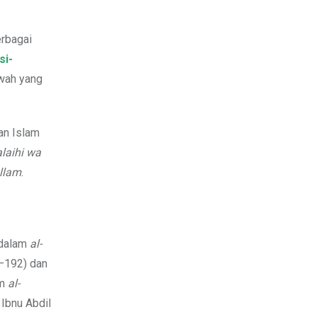
rbagai
si-
kwah yang
an Islam
alaihi wa
allam
.
 dalam
al-
192) dan
am
al-
 Ibnu Abdil