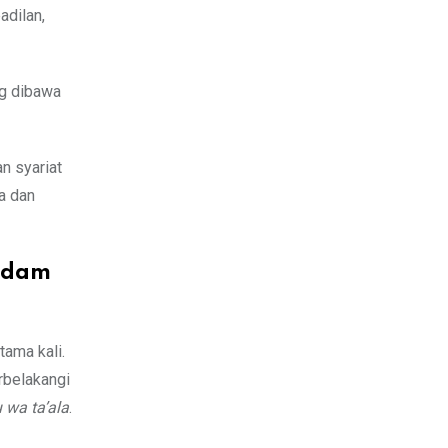
adilan,
g dibawa
n syariat
a dan
padam
tama kali.
rbelakangi
wa ta’ala
.