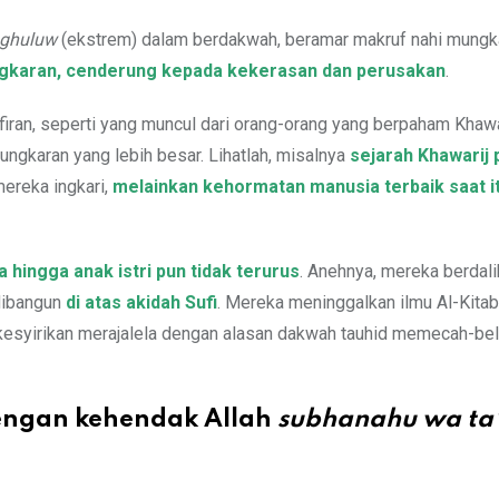
ghuluw
(ekstrem) dalam berdakwah, beramar makruf nahi mungka
ngkaran, cenderung kepada kekerasan dan perusakan
.
ran, seperti yang muncul dari orang-orang yang berpaham Khawa
ngkaran yang lebih besar. Lihatlah, misalnya
sejarah Khawarij 
ereka ingkari,
melainkan kehormatan manusia terbaik saat i
 hingga anak istri pun tidak terurus
. Anehnya, mereka berdal
 dibangun
di atas akidah Sufi
. Mereka meninggalkan ilmu Al-Kita
i kesyirikan merajalela dengan alasan dakwah tauhid memecah-bel
dengan kehendak Allah
subhanahu wa ta