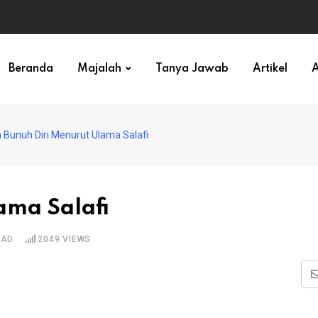
ihan)
Beranda
Majalah
Tanya Jawab
Artikel
A
Bunuh Diri Menurut Ulama Salafi
ama Salafi
EAD
2049
VIEWS