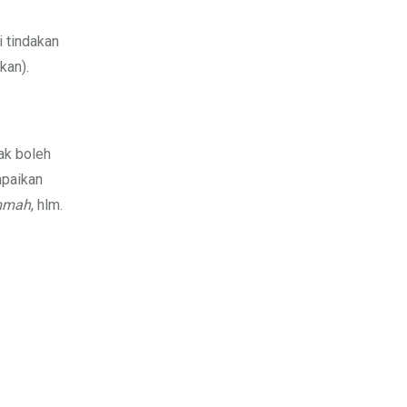
 tindakan
kan).
ak boleh
mpaikan
immah
, hlm.