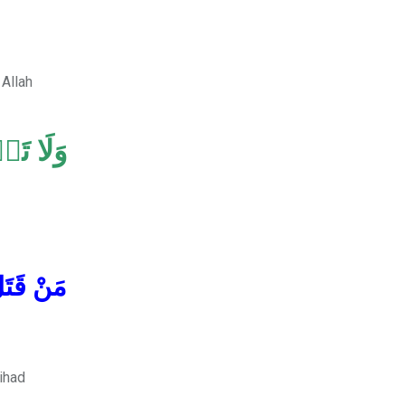
 Allah
وَلَا تَق
مَنْ قَتَل
jihad