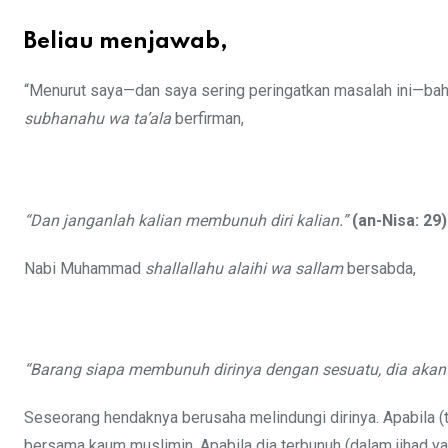
Beliau menjawab,
“Menurut saya—dan saya sering peringatkan masalah ini—bahwa 
subhanahu wa ta’ala
berfirman,
“Dan janganlah kalian membunuh diri kalian.”
(an-Nisa: 29)
Nabi Muhammad
shallallahu alaihi wa sallam
bersabda,
“Barang siapa membunuh dirinya dengan sesuatu, dia akan
Seseorang hendaknya berusaha melindungi dirinya. Apabila (tel
bersama kaum muslimin. Apabila dia terbunuh (dalam jihad yang 