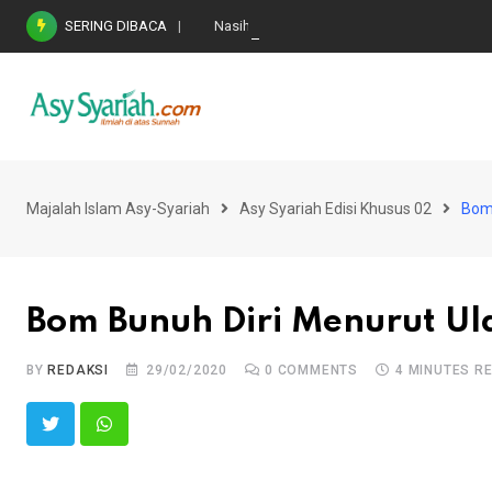
Skip
SERING DIBACA
Nasihat Emas di Masa Fitnah (Ujian/Perselis
to
content
Majalah Islam Asy-Syariah
Asy Syariah Edisi Khusus 02
Bom 
Bom Bunuh Diri Menurut Ul
BY
REDAKSI
29/02/2020
0
COMMENTS
4 MINUTES R