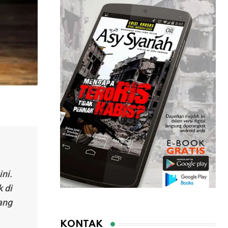
ni.
 di
ang
KONTAK