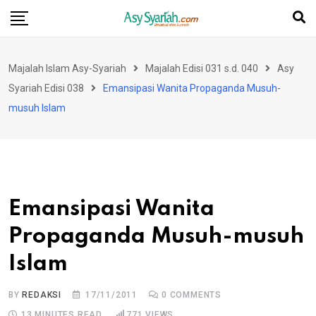
Skip
to
content
Majalah Islam Asy-Syariah
Majalah Edisi 031 s.d. 040
Asy
Syariah Edisi 038
Emansipasi Wanita Propaganda Musuh-
musuh Islam
Emansipasi Wanita
Propaganda Musuh-musuh
Islam
BY
REDAKSI
17/11/2011
0
COMMENTS
13 MINUTES READ
771
VIEWS