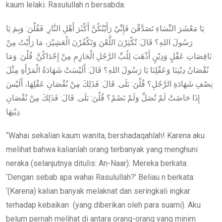
kaum lelaki. Rasulullah n bersabda:
يَا مَعْشَرَ النِّسَاءِ تَصَدَّقْنَ فَإِنِّيْ رَأَيْتُكُنَّ أَكْثَرَ أَهْلِ النَّارِ. فَقُلْنَ: وَبِمَ يَا
رَسُولَ اللهِ؟ قَالَ: تُكْثِرْنَ اللَّعْنَ وَتَكْفُرْنَ الْعَشِيْرَ، مَا رَأَيْتُ مِنْ
نَاقِصَاتِ عَقْلٍ وَدِيْنٍ أَذْهَبَ لِلُبِّ الرَّجُلِ الْحَازِمِ مِنْ إِحْدَاكُنَّ. قُلْنَ: وَمَا
نُقْصَانُ دِيْنِنَا وَعَقْلِنَا يَا رَسُولَ اللهِ؟ قَالَ: أَلَيْسَتْ شَهَادَةُ الْمَرْأَةِ مِثْلَ
نِصْفِ شَهَادَةِ الرَّجُلِ؟ قُلْنَ: بَلَى. قَالَ: فَذَلِكَ مِنْ نُقْصَانِ عَقْلِهَا، أَلَيْسَ
إِذَا حَاضَتْ لَمْ تُصَلِّ وَلَمْ تَصُمْ؟ قُلْنَ: بَلَى. قَالَ: فَذَلِكَ مِنْ نُقْصَانِ
دِيْنِهَا.
“Wahai sekalian kaum wanita, bershadaqahlah! Karena aku
melihat bahwa kalianlah orang terbanyak yang menghuni
neraka (selanjutnya ditulis: An-Naar). Mereka berkata:
‘Dengan sebab apa wahai Rasulullah?’ Beliau n berkata:
‘(Karena) kalian banyak melaknat dan seringkali ingkar
terhadap kebaikan (yang diberikan oleh para suami). Aku
belum pernah melihat di antara orang-orang yang minim