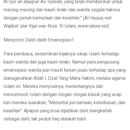
Al-Qur`an ataupun As-Sunnah, yang telah memberikan untuk
masing-masing dari kaum lelaki dan wanita segala haknya
dengan penuh kemuliaan dan keadilan.” (Al-Huquq wal
Wajibat ‘alar Rijal wan Nisa` fil Islam, www.rabee.net)
Menyoroti Dalih-dalih Emansipasi1
Para pembaca, sedemikian bijaknya sikap Islam terhadap
kaum wanita dan juga kaum lelaki. Namun para pengusung
emansipasi wanita pun masih belum puas terhadap apa yang
dianugerahkan Allah l, Dzat Yang Maha Hakim, melalui agama
Islam ini. Mereka menyoalnya, menentangnya dan
mencemooh Islam dengan slogan-slogan klasik yang acap
kali mereka suarakan; “Menuntut persamaan, kebebasan, dan
keadilan”. Apapun yang bisa dijadikan dalil diangkatlah
sebagai dalil, tak peduli haq ataukah batil.