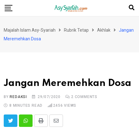
Skip
to
content
Majalah Islam Asy-Syariah
Rubrik Tetap
Akhlak
Jangan
Meremehkan Dosa
Jangan Meremehkan Dosa
BY
REDAKSI
29/07/2020
2
COMMENTS
8 MINUTES READ
2456
VIEWS
Print
Share
via