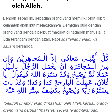
oleh Allah.
Dengan sebab ini, sebagian orang yang memiliki bibit-bibit
kejahatan akan ikut melakukannya. Demikian pula dengan
orang yang sengaja berbuat maksiat di hadapan manusia, ia
juga terancam dengan azab. Nabi
shallallahu alaihi wa
sallam
bersabda,
كُلُّ أُمَّتِـي مُعَافًى إِلاَّ الْـمُجَاهِرِيْنَ وَإِنَّ
مِنَ الْـمُجَاهَرَةِ أَنْ يَعْمَلَ الرَّجُلُ بِاللَّيْلِ
عَمَلًا ثُمَّ يُصْبِحُ وَقَدْ سَتَرَهُ اللهُ فَيَقُولُ: يَا
فُلاَنُ، عَمِلْتُ الْبَارِحَةَ كَذَا وَكَذَا؛ وَقَدْ بَاتَ
يَسْتُرُهُ رَبُّهُ وَيُصْبِحُ يَكْشِفُ سِتْرَ اللهِ عَنْهُ
“
Seluruh
umatku
akan
dimaafkan oleh Allah
,
kecuali orang
-
orang
yang berbuat (maksiat)
secara
terang-terangan.