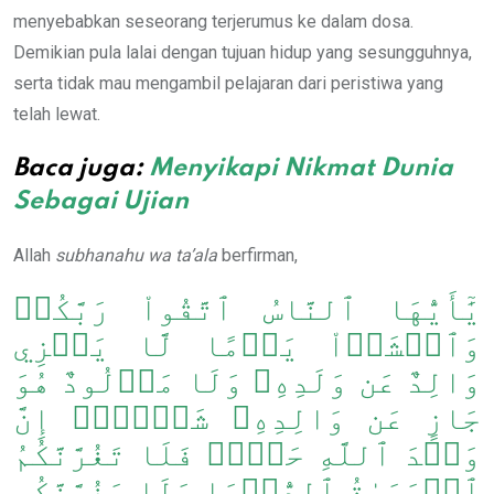
menyebabkan seseorang terjerumus ke dalam dosa.
Demikian pula lalai dengan tujuan hidup yang sesungguhnya,
serta tidak mau mengambil pelajaran dari peristiwa yang
telah lewat.
Baca juga:
Menyikapi Nikmat Dunia
Sebagai Ujian
Allah
subhanahu wa ta’ala
berfirman,
يَٰٓأَيُّهَا ٱلنَّاسُ ٱتَّقُواْ رَبَّكُمۡ
وَٱخۡشَوۡاْ يَوۡمًا لَّا يَجۡزِي
وَالِدٌ عَن وَلَدِهِۦ وَلَا مَوۡلُودٌ هُوَ
جَازٍ عَن وَالِدِهِۦ شَيۡ‍ًٔاۚ إِنَّ
وَعۡدَ ٱللَّهِ حَقٌّۖ فَلَا تَغُرَّنَّكُمُ
ٱلۡحَيَوٰةُ ٱلدُّنۡيَا وَلَا يَغُرَّنَّكُم