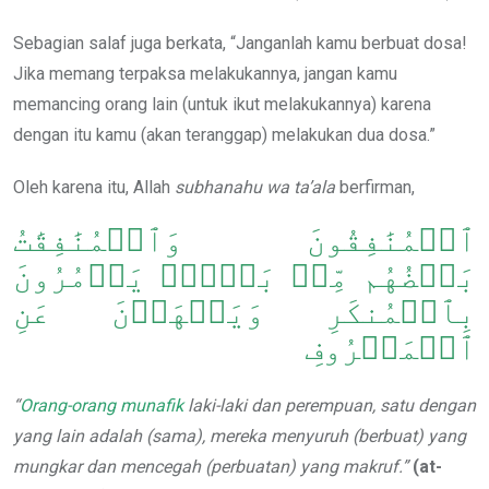
Sebagian salaf juga berkata, “Janganlah kamu berbuat dosa!
Jika memang terpaksa melakukannya, jangan kamu
memancing orang lain (untuk ikut melakukannya) karena
dengan itu kamu (akan teranggap) melakukan dua dosa.”
Oleh karena itu, Allah
subhanahu wa ta’ala
berfirman,
ٱلۡمُنَٰفِقُونَ وَٱلۡمُنَٰفِقَٰتُ
بَعۡضُهُم مِّنۢ بَعۡضٖۚ يَأۡمُرُونَ
بِٱلۡمُنكَرِ وَيَنۡهَوۡنَ عَنِ
ٱلۡمَعۡرُوفِ
“
Orang-orang munafik
laki-laki dan perempuan,
satu
dengan
yang lain adalah
(
sama
)
, mereka menyuruh
(
berbuat
)
yang
mungkar dan
mencegah
(p
erbuat
an)
yang ma
k
ruf.”
(at-