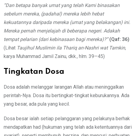
“Dan betapa banyak umat yang telah Kami binasakan
sebelum mereka, (padahal) mereka lebih hebat
kekuatannya daripada mereka (umat yang belakangan) ini.
Mereka pernah menjelajah
di
beberapa negeri. Adakah
tempat
pe
lari
an
(dari kebinasaan
bagi mereka
)?”
(Qaf: 36)
(Lihat
Taujihul Muslimin ila Thariq an-Nashri wat Tamkin
,
karya Muhammad Jamil Zainu, dkk., hlm. 39—45)
Tingkatan Dosa
Dosa adalah melanggar larangan Allah atau meninggalkan
perintah-Nya. Dosa itu bertingkat-tingkat keburukannya. Ada
yang besar, ada pula yang kecil.
Dosa besar ialah setiap pelanggaran yang pelakunya berhak
mendapatkan had (hukuman yang telah ada ketentuannya dari
syariat), seperti membunuh, berzina, dan mencuri; perbuatan