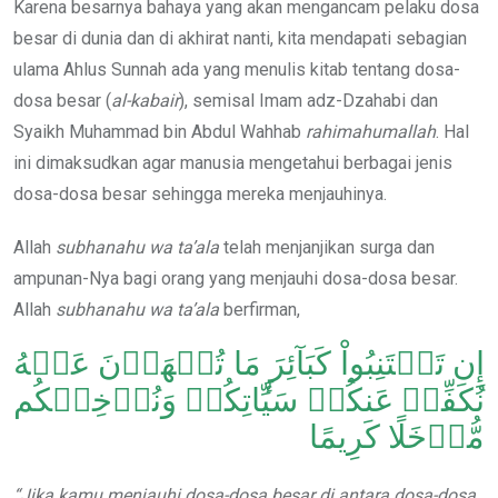
Karena besarnya bahaya yang akan mengancam pelaku dosa
besar di dunia dan di akhirat nanti, kita mendapati sebagian
ulama Ahlus Sunnah ada yang menulis kitab tentang dosa-
dosa besar (
al-kabair
), semisal Imam adz-Dzahabi dan
Syaikh Muhammad bin Abdul Wahhab
rahimahumallah
. Hal
ini dimaksudkan agar manusia mengetahui berbagai jenis
dosa-dosa besar sehingga mereka menjauhinya.
Allah
subhanahu wa ta’ala
telah menjanjikan surga dan
ampunan-Nya bagi orang yang menjauhi dosa-dosa besar.
Allah
subhanahu wa ta’ala
berfirman,
إِن تَجۡتَنِبُواْ كَبَآئِرَ مَا تُنۡهَوۡنَ عَنۡهُ
نُكَفِّرۡ عَنكُمۡ سَيِّ‍َٔاتِكُمۡ وَنُدۡخِلۡكُم
مُّدۡخَلًا كَرِيمًا
“Jika kamu menjauhi dosa-dosa besar di antara dosa-dosa