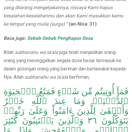
yang dilarang mengerjakannya, niscaya Kami hapus
kesalahan-kesalahanmu dan
akan
Kami masukkan kamu
ke tempat yang mulia (surga).”
(an-Nisa: 31)
Baca juga:
Sebab-Sebab Penghapus Dosa
Allah
subhanahu wa ta’ala
juga telah menjadikan orang-
orang yang meninggalkan segala dosa besar termasuk ke
dalam golongan orang yang beriman dan bertawakal kepada-
Nya. Allah
subhanahu wa ta’ala
berfirman,
فَمَآ أُوتِيتُم مِّن شَيۡءٍ فَمَتَٰعُ ٱلۡحَيَوٰةِ
ٱلدُّنۡيَاۚ وَمَا عِندَ ٱللَّهِ خَيۡرٌ
وَأَبۡقَىٰ لِلَّذِينَ ءَامَنُواْ وَعَلَىٰ رَبِّهِمۡ
يَتَوَكَّلُونَ ٣٦ وَٱلَّذِينَ يَجۡتَنِبُونَ كَبَٰٓئِرَ
ٱلۡإِثۡمِ وَٱلۡفَوَٰحِشَ وَإِذَا مَا