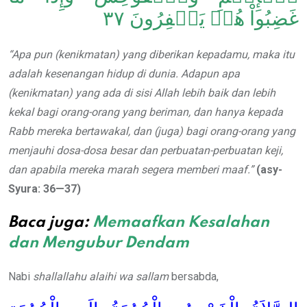
غَضِبُواْ هُمۡ يَغۡفِرُونَ ٣٧
“
Apa pun (kenikmatan)
yang diberikan kepadamu,
maka
itu
adalah
kesenangan
hidup di dunia
.
Adapun apa
(kenikmatan) yang ada di sisi Allah lebih baik dan lebih
kekal bagi orang-orang yang beriman, dan hanya kepada
Rabb mereka bertawakal, dan (juga) bagi orang-orang yang
menjauhi dosa-dosa besar dan perbuatan-perbuatan keji,
dan apabila mereka marah segera memberi maaf.”
(asy-
Syura: 36—37)
Baca juga:
Memaafkan Kesalahan
dan Mengubur Dendam
Nabi
shallallahu alaihi wa sallam
bersabda,