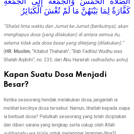
الصَّلاَةُ الْخَمْسُ وَالْجُمُعَةُ إِلَى الْجُمُعَةِ
كَفَّارَةٌ لِمَا بَيْنَهُنَّ مَا لَمْ تُغْشَ الْكَبَائِرُ
“Shalat lima waktu dan Jumat ke Jumat (berikutnya)
,
akan
m
enghapus
dosa
(
yang
dilakukan)
di antara
semua itu,
selama tidak ada
dosa besar
yang
diterjang
(dilakukan).”
(
HR. Muslim
, “Kitabut Thaharah”, “Bab Fadhlul Wudhu was
Shalah Aqibihi”, no. 233, dari Abu Hurairah
radhiallahu anhu
)
Kapan Suatu Dosa Menjadi
Besar?
Ketika seseorang hendak melakukan dosa, janganlah ia
melihat kecilnya dosa tersebut. Namun, lihatlah kepada siapa
ia berbuat dosa? Patutkah seseorang yang telah diciptakan
dan diberi sarana yang lengkap serta cukup oleh Allah
subhanahu wa ta’ala
, untuk melanggar larangan-Nya?!