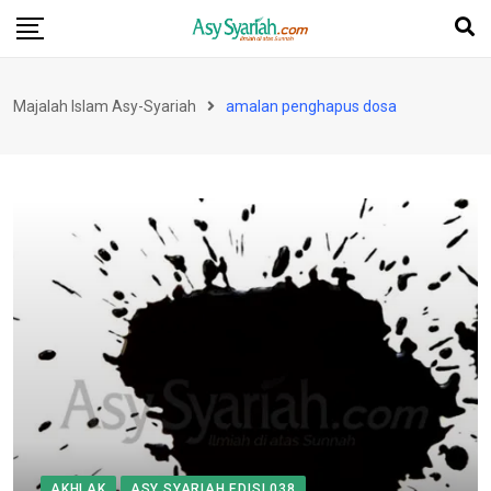
Skip
to
content
Majalah Islam Asy-Syariah
amalan penghapus dosa
AKHLAK
ASY SYARIAH EDISI 038