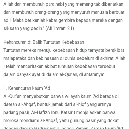
Allah dan membunuh para nabi yang memang tak dibenarkan
dan membunuh orang-orang yang menyuruh manusia berbuat
adil. Maka berikanlah kabar gembira kepada mereka dengan
siksaan yang pedih.” (Ali ‘Imran: 21)
Kehancuran di Balik Tuntutan Kebebasan
Tuntutan mereka menuju kebebasan hidup ternyata berakibat
malapetaka dan kebinasaan di dunia sebelum di akhirat. Allah
l telah menceritakan akibat tuntutan kebebasan tersebut
dalam banyak ayat di dalam al-Qur’an, di antaranya:
1. Kehancuran kaum ‘Ad
Al-Qur’an menyebutkan bahwa wilayah kaum ‘Ad berada di
daerah al-Ahqaf, bentuk jamak dari al-hiqf yang artinya
padang pasir. Al-Hafizh Ibnu Katsir t menjelaskan bahwa
mereka mendiami al-Ahqaf, yaitu gunung pasir yang dekat
dengan daerah Hadramaut di negeri Yaman. Zaman kaum ‘Ad