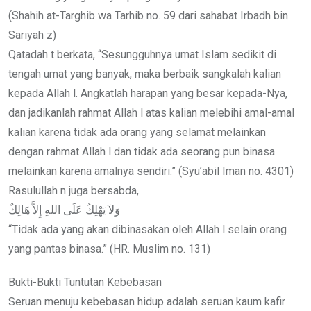
(Shahih at-Targhib wa Tarhib no. 59 dari sahabat Irbadh bin
Sariyah z)
Qatadah t berkata, “Sesungguhnya umat Islam sedikit di
tengah umat yang banyak, maka berbaik sangkalah kalian
kepada Allah l. Angkatlah harapan yang besar kepada-Nya,
dan jadikanlah rahmat Allah l atas kalian melebihi amal-amal
kalian karena tidak ada orang yang selamat melainkan
dengan rahmat Allah l dan tidak ada seorang pun binasa
melainkan karena amalnya sendiri.” (Syu’abil Iman no. 4301)
Rasulullah n juga bersabda,
وَلاَ يَهْلِكُ عَلَى اللهِ إِلاَّ هَالِكٌ
“Tidak ada yang akan dibinasakan oleh Allah l selain orang
yang pantas binasa.” (HR. Muslim no. 131)
Bukti-Bukti Tuntutan Kebebasan
Seruan menuju kebebasan hidup adalah seruan kaum kafir