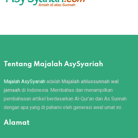
Tentang Majalah AsySyariah
Majalah AsySyariah
adalah
Majalah ahlussunnah wal
jamaah
di Indonesia. Membahas dan menampilkan
pembahasan artikel berdasarkan Al-Qur’an dan As Sunnah
dengan apa yang di pahami oleh generasi awal umat ini.
Alamat