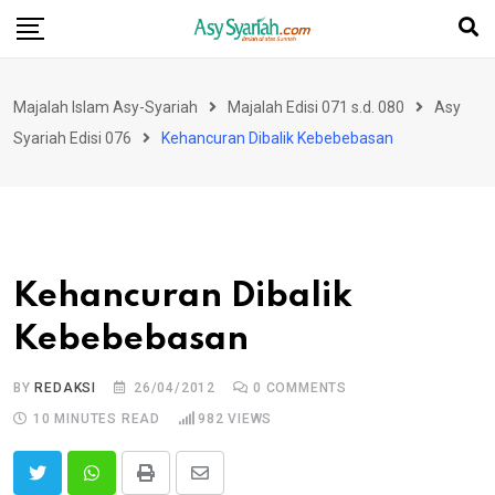
Skip
to
content
Majalah Islam Asy-Syariah
Majalah Edisi 071 s.d. 080
Asy
Syariah Edisi 076
Kehancuran Dibalik Kebebebasan
Kehancuran Dibalik
Kebebebasan
BY
REDAKSI
26/04/2012
0
COMMENTS
10 MINUTES READ
982
VIEWS
Print
Share