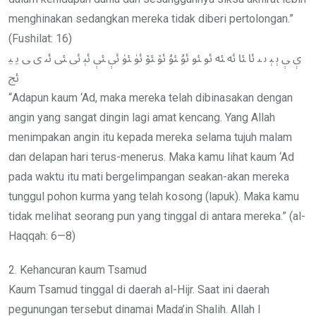
menghinakan sedangkan mereka tidak diberi pertolongan.”
(Fushilat: 16)
ﯤ ﯥ ﯦ ﯧ ﯨ ﯩ ﯪ ﯫ ﯬ ﯭ ﯮ ﯯ ﯰ ﯱ ﯲ ﯳ ﯴ ﯵ ﯶ ﯷ ﯸ ﯹ ﯺ ﯻ ﯼ ﯽ ﯾ ﯿ
ﰀ
“Adapun kaum ‘Ad, maka mereka telah dibinasakan dengan
angin yang sangat dingin lagi amat kencang. Yang Allah
menimpakan angin itu kepada mereka selama tujuh malam
dan delapan hari terus-menerus. Maka kamu lihat kaum ‘Ad
pada waktu itu mati bergelimpangan seakan-akan mereka
tunggul pohon kurma yang telah kosong (lapuk). Maka kamu
tidak melihat seorang pun yang tinggal di antara mereka.” (al-
Haqqah: 6—8)
2. Kehancuran kaum Tsamud
Kaum Tsamud tinggal di daerah al-Hijr. Saat ini daerah
pegunungan tersebut dinamai Mada’in Shalih. Allah l