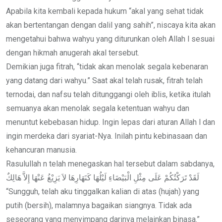
Apabila kita kembali kepada hukum “akal yang sehat tidak
akan bertentangan dengan dalil yang sahih”, niscaya kita akan
mengetahui bahwa wahyu yang diturunkan oleh Allah l sesuai
dengan hikmah anugerah akal tersebut.
Demikian juga fitrah, “tidak akan menolak segala kebenaran
yang datang dari wahyu.” Saat akal telah rusak, fitrah telah
ternodai, dan nafsu telah ditunggangi oleh iblis, ketika itulah
semuanya akan menolak segala ketentuan wahyu dan
menuntut kebebasan hidup. Ingin lepas dari aturan Allah l dan
ingin merdeka dari syariat-Nya. Inilah pintu kebinasaan dan
kehancuran manusia.
Rasulullah n telah menegaskan hal tersebut dalam sabdanya,
لَقَدْ تَرَكْتُكُمْ عَلَى مِثْلِ الْبَيْضَاءِ لَيْلُهَا كَنَهَارِهَا لاَ يَزِيْغُ عَنْهَا إِلاَّ هَالِكٌ
“Sungguh, telah aku tinggalkan kalian di atas (hujah) yang
putih (bersih), malamnya bagaikan siangnya. Tidak ada
seseorang yang menyimpang darinya melainkan binasa.”