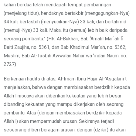
kalian berdua telah mendapati tempat pembaringan
(menjelang tidur), hendaknya bertakbir (mengagungkan-Nya)
34 kali, bertasbih (menyucikan-Nya) 33 kali, dan bertahmid
(memuji-Nya) 33 kali. Maka, itu (semua) lebih baik daripada
seorang pembantu.” (HR. Al-Bukhari, Bab ‘Amalil Mar`ah fi
Baiti Zaujiha, no. 5361, dan Bab Khadimul Mar`ah, no. 5362;
Muslim, Bab At-Tasbih Awwalan Nahar wa ‘indan Naum, no.
2727)
Berkenaan hadits di atas, Al-Imam Ibnu Hajar Al-’Asqalani t
menjelaskan, bahwa dengan membiasakan berdzikir kepada
Allah l niscaya akan diberikan kekuatan yang lebih besar
dibanding kekuatan yang mampu dikerjakan oleh seorang
pembantu. Atau (dengan membiasakan berdzikir kepada
Allah l) akan mempermudah urusan. Sekiranya terjadi
seseorang diberi beragam urusan, dengan (dzikir) itu akan