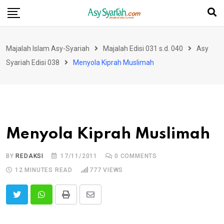
Skip
to
content
Majalah Islam Asy-Syariah
Majalah Edisi 031 s.d. 040
Asy
Syariah Edisi 038
Menyola Kiprah Muslimah
Menyola Kiprah Muslimah
BY
REDAKSI
17/11/2011
0
COMMENTS
12 MINUTES READ
777
VIEWS
Print
Share
via