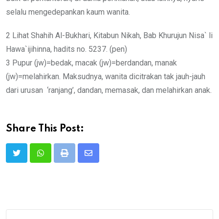
selalu mengedepankan kaum wanita.
2 Lihat Shahih Al-Bukhari, Kitabun Nikah, Bab Khurujun Nisa` li
Hawa`ijihinna, hadits no. 5237. (pen)
3 Pupur (jw)=bedak, macak (jw)=berdandan, manak
(jw)=melahirkan. Maksudnya, wanita dicitrakan tak jauh-jauh
dari urusan ‘ranjang’, dandan, memasak, dan melahirkan anak.
Share This Post:
Print
Share
via
Email