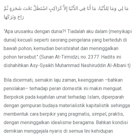
مَا لِي وَمَا لِلدُّنْيَا، مَا أَنَا فِي الدُّنْيَا إِلاَّ كَرَاكِبٍ اسْتَظَلَّ تَحْتَ شَجَرَةٍ ثُمَّ
رَاحَ وَتَرَكَهَا
“Apa urusanku dengan dunia?! Tiadalah aku dalam (menyikapi
dunia) kecuali seperti seorang pengelana yang berteduh di
bawah pohon, kemudian beristirahat dan meninggalkan
pohon tersebut.” (Sunan At-Tirmidzi, no. 2377. Hadits ini
dishahihkan Asy-Syaikh Muhammad Nashiruddin Al-Albani t)
Bila dicermati, semakin laju zaman, keengganan –bahkan
penolakan– terhadap peran domestik ini makin menguat.
Berpokok pada kejahilan umat terhadap Islam, diperparah
dengan gempuran budaya materialistik kapitalistik sehingga
membentuk cara berpikir yang pragmatis, simpel, praktis,
dengan meninggalkan idealisme beragama. Bahkan kondisi
demikian menggejala nyaris di semua lini kehidupan.