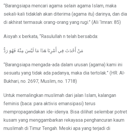
“Barangsiapa mencari agama selain agama Islam, maka
sekali-kali tidaklah akan diterima (agama itu) darinya, dan dia
di akhirat termasuk orang-orang yang rugi.” (Ali ‘Imran: 85)
Aisyah x berkata, “Rasulullah n telah bersabda:
مَنْ أَحْدَثَ فِي أَمْرِنَا هَذَا مَا لَيْسَ مِنْهُ فَهُوَ رَدٌّ
“Barangsiapa mengada-ada dalam urusan (agama) kami ini
sesuatu yang tidak ada padanya, maka dia tertolak.” (HR. Al-
Bukhari, no. 2697, Muslim, no. 1718)
Untuk memalingkan muslimah dari jalan Islam, kalangan
feminis (baca: para aktivis emansipasi) terus
mempropagandakan ide-idenya. Bisa dilihat selembar potret
kusam yang menggambarkan rekayasa penghancuran kaum
muslimah di Timur Tengah. Meski apa yang terjadi di