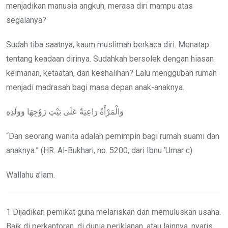
menjadikan manusia angkuh, merasa diri mampu atas
segalanya?
Sudah tiba saatnya, kaum muslimah berkaca diri. Menatap
tentang keadaan dirinya. Sudahkah bersolek dengan hiasan
keimanan, ketaatan, dan keshalihan? Lalu menggubah rumah
menjadi madrasah bagi masa depan anak-anaknya.
وَالْمَرْأَةُ رَاعِيَةٌ عَلَى بَيْتِ زَوْجِهَا وَوَلَدِهِ
“Dan seorang wanita adalah pemimpin bagi rumah suami dan
anaknya.” (HR. Al-Bukhari, no. 5200, dari Ibnu ‘Umar c)
Wallahu a’lam.
1 Dijadikan pemikat guna melariskan dan memuluskan usaha.
Baik di perkantoran, di dunia periklanan, atau lainnya, nyaris