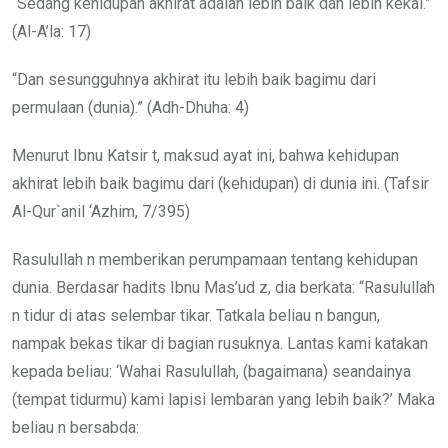
“Sedang kehidupan akhirat adalah lebih baik dan lebih kekal.”
(Al-A’la: 17)
“Dan sesungguhnya akhirat itu lebih baik bagimu dari
permulaan (dunia).” (Adh-Dhuha: 4)
Menurut Ibnu Katsir t, maksud ayat ini, bahwa kehidupan
akhirat lebih baik bagimu dari (kehidupan) di dunia ini. (Tafsir
Al-Qur`anil ‘Azhim, 7/395)
Rasulullah n memberikan perumpamaan tentang kehidupan
dunia. Berdasar hadits Ibnu Mas’ud z, dia berkata: “Rasulullah
n tidur di atas selembar tikar. Tatkala beliau n bangun,
nampak bekas tikar di bagian rusuknya. Lantas kami katakan
kepada beliau: ‘Wahai Rasulullah, (bagaimana) seandainya
(tempat tidurmu) kami lapisi lembaran yang lebih baik?’ Maka
beliau n bersabda: