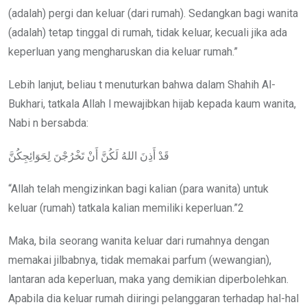
(adalah) pergi dan keluar (dari rumah). Sedangkan bagi wanita
(adalah) tetap tinggal di rumah, tidak keluar, kecuali jika ada
keperluan yang mengharuskan dia keluar rumah.”
Lebih lanjut, beliau t menuturkan bahwa dalam Shahih Al-
Bukhari, tatkala Allah l mewajibkan hijab kepada kaum wanita,
Nabi n bersabda:
قَدْ أَذِنَ اللهُ لَكُنَّ أَنْ تَخْرُجْنَ لِحَوَائِجِكُنَّ
“Allah telah mengizinkan bagi kalian (para wanita) untuk
keluar (rumah) tatkala kalian memiliki keperluan.”2
Maka, bila seorang wanita keluar dari rumahnya dengan
memakai jilbabnya, tidak memakai parfum (wewangian),
lantaran ada keperluan, maka yang demikian diperbolehkan.
Apabila dia keluar rumah diiringi pelanggaran terhadap hal-hal