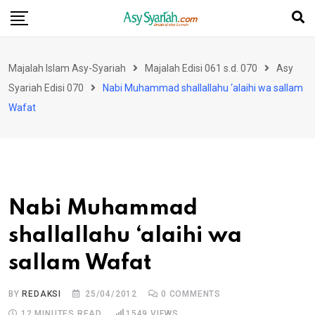
Skip
to
content
Majalah Islam Asy-Syariah
Majalah Edisi 061 s.d. 070
Asy
Syariah Edisi 070
Nabi Muhammad shallallahu ‘alaihi wa sallam
Wafat
Nabi Muhammad
shallallahu ‘alaihi wa
sallam Wafat
BY
REDAKSI
25/04/2012
0
COMMENTS
12 MINUTES READ
1549
VIEWS