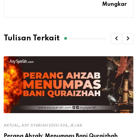
Mungkar
Tulisan Terkait
,
,
AKTUAL
ASY SYARIAH EDISI 034
JEJAK
Perang Ahzab: Menumpas Bani Quraizhah