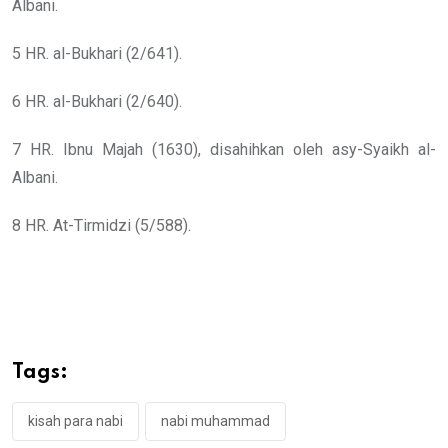
Albani.
5 HR. al-Bukhari (2/641).
6 HR. al-Bukhari (2/640).
7 HR. Ibnu Majah (1630), disahihkan oleh asy-Syaikh al-
Albani.
8 HR. At-Tirmidzi (5/588).
Tags:
kisah para nabi
nabi muhammad