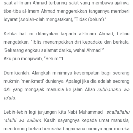
saat al-Imam Ahmad terbaring sakit yang membawa ajalnya,
tiba-tiba al-Imam Ahmad menggerakkan tangannya memberi
isyarat (seolah-olah mengatakan), “Tidak (belum).”
Ketika hal ini ditanyakan kepada al-Imam Ahmad, beliau
mengatakan, “Iblis menampakkan diri kepadaku dan berkata,
‘Sekarang engkau selamat dariku, wahai Ahmad’.”
Aku pun menjawab, “Belum.”1
Demikianlah. Alangkah minimnya kesempatan bagi seorang
mukmin ‘menikmati’ dunianya. Apalagi jika dia adalah seorang
da’i yang mengajak manusia ke jalan Allah
subhanahu wa
ta’ala
.
Lebih-lebih lagi junjungan kita Nabi Muhammad
shallallahu
‘alaihi wa sallam
. Kasih sayangnya kepada umat manusia,
mendorong beliau berusaha bagaimana caranya agar mereka