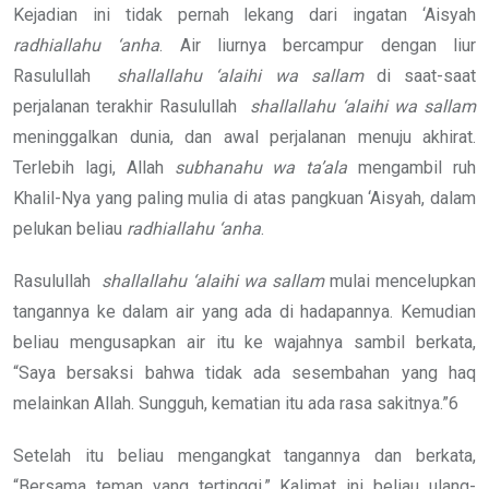
Kejadian ini tidak pernah lekang dari ingatan ‘Aisyah
radhiallahu ‘anha
. Air liurnya bercampur dengan liur
Rasulullah
shallallahu ‘alaihi wa sallam
di saat-saat
perjalanan terakhir Rasulullah
shallallahu ‘alaihi wa sallam
meninggalkan dunia, dan awal perjalanan menuju akhirat.
Terlebih lagi, Allah
subhanahu wa ta’ala
mengambil ruh
Khalil-Nya yang paling mulia di atas pangkuan ‘Aisyah, dalam
pelukan beliau
radhiallahu ‘anha
.
Rasulullah
shallallahu ‘alaihi wa sallam
mulai mencelupkan
tangannya ke dalam air yang ada di hadapannya. Kemudian
beliau mengusapkan air itu ke wajahnya sambil berkata,
“Saya bersaksi bahwa tidak ada sesembahan yang haq
melainkan Allah. Sungguh, kematian itu ada rasa sakitnya.”6
Setelah itu beliau mengangkat tangannya dan berkata,
“Bersama teman yang tertinggi.” Kalimat ini beliau ulang-