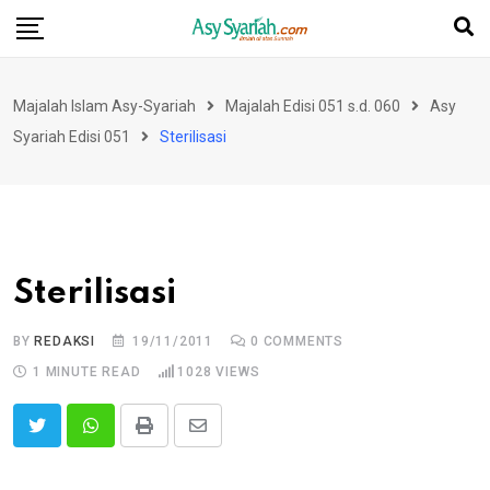
Skip
to
content
Majalah Islam Asy-Syariah
Majalah Edisi 051 s.d. 060
Asy
Syariah Edisi 051
Sterilisasi
Sterilisasi
BY
REDAKSI
19/11/2011
0
COMMENTS
1 MINUTE READ
1028
VIEWS
Print
Share
via