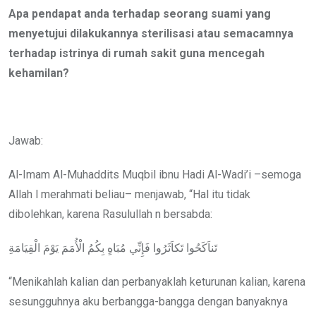
Email
Apa pendapat anda terhadap seorang suami yang
menyetujui dilakukannya sterilisasi atau semacamnya
terhadap istrinya di rumah sakit guna mencegah
kehamilan?
Jawab:
Al-Imam Al-Muhaddits Muqbil ibnu Hadi Al-Wadi’i –semoga
Allah l merahmati beliau– menjawab, “Hal itu tidak
dibolehkan, karena Rasulullah n bersabda:
تَناَكَحُوا تَكاَثَرُوا فَإِنِّي مُبَاهٍ بِكُمُ الْأُمَمَ يَوْمَ الْقِيَامَةِ
“Menikahlah kalian dan perbanyaklah keturunan kalian, karena
sesungguhnya aku berbangga-bangga dengan banyaknya