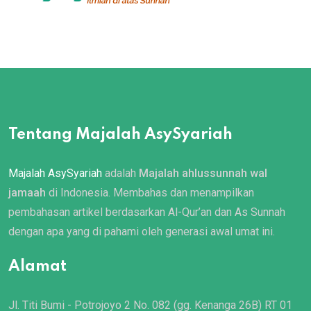
Tentang Majalah AsySyariah
Majalah AsySyariah
adalah
Majalah ahlussunnah wal
jamaah
di Indonesia. Membahas dan menampilkan
pembahasan artikel berdasarkan Al-Qur’an dan As Sunnah
dengan apa yang di pahami oleh generasi awal umat ini.
Alamat
Jl. Titi Bumi - Potrojoyo 2 No. 082 (gg. Kenanga 26B) RT 01