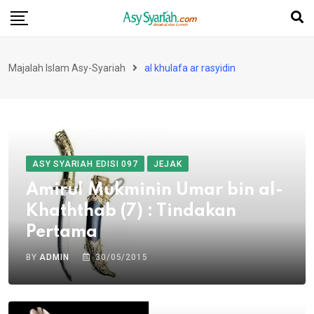
Skip
to
content
Majalah Islam Asy-Syariah
al khulafa ar rasyidin
ASY SYARIAH EDISI 097
JEJAK
Amirul Mukminin Umar bin al-
Khaththab (7) : Tindakan
Pertama
BY
ADMIN
30/05/2015