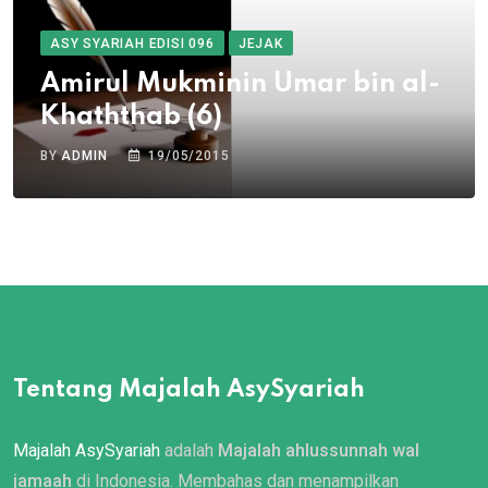
ASY SYARIAH EDISI 096
JEJAK
Amirul Mukminin Umar bin al-
Khaththab (6)
BY
ADMIN
19/05/2015
Tentang Majalah AsySyariah
Majalah AsySyariah
adalah
Majalah ahlussunnah wal
jamaah
di Indonesia. Membahas dan menampilkan