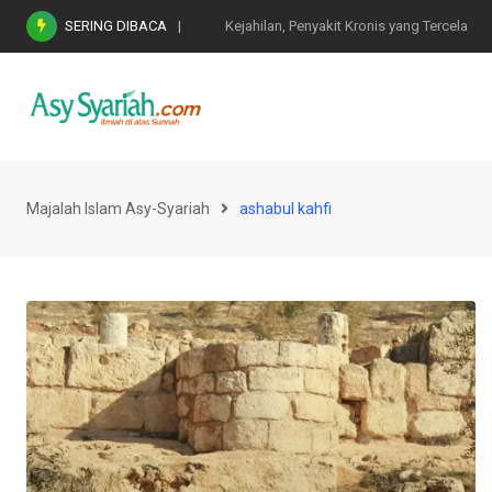
Skip
SERING DIBACA
Nasihat Emas di Masa Fitnah (Ujian/Perselis
to
content
Majalah Islam Asy-Syariah
ashabul kahfi