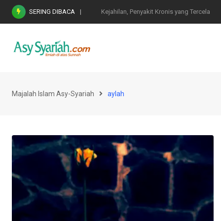
Skip
SERING DIBACA
Nasihat Emas di Masa Fitnah (Ujian/Perselis
to
content
Majalah Islam Asy-Syariah
aylah