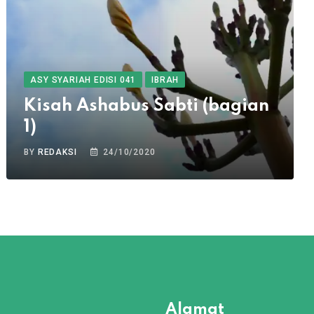
ASY SYARIAH EDISI 041
IBRAH
Kisah Ashabus Sabti (bagian
1)
BY
REDAKSI
24/10/2020
Alamat