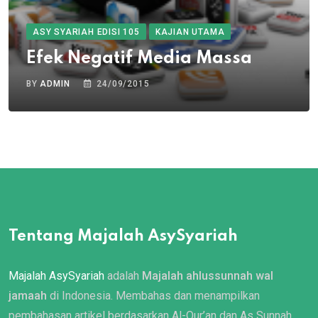
ASY SYARIAH EDISI 105
KAJIAN UTAMA
Efek Negatif Media Massa
BY
ADMIN
24/09/2015
Tentang Majalah AsySyariah
Majalah AsySyariah
adalah
Majalah ahlussunnah wal
jamaah
di Indonesia. Membahas dan menampilkan
pembahasan artikel berdasarkan Al-Qur’an dan As Sunnah