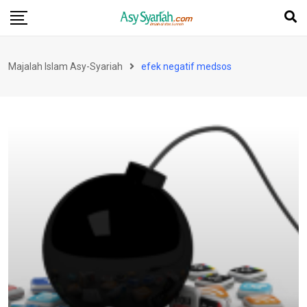
Skip
to
content
Majalah Islam Asy-Syariah
efek negatif medsos