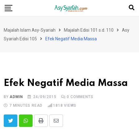
Skip
to
content
Majalah Islam Asy-Syariah
Majalah Edisi 101 s.d. 110
Asy
Syariah Edisi 105
Efek Negatif Media Massa
Efek Negatif Media Massa
BY
ADMIN
24/09/2015
0
COMMENTS
7 MINUTES READ
1818
VIEWS
Print
Share
via