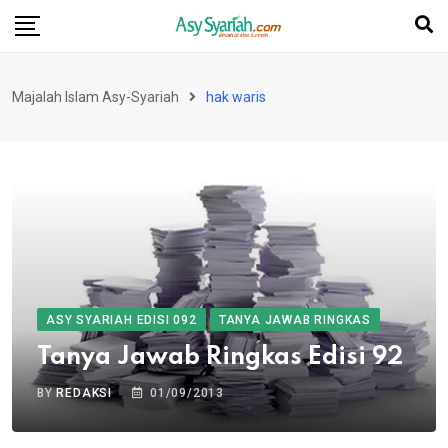
Skip
to
content
Majalah Islam Asy-Syariah
hak waris
ASY SYARIAH EDISI 092
TANYA JAWAB RINGKAS
Tanya Jawab Ringkas Edisi 92
BY
REDAKSI
01/09/2013