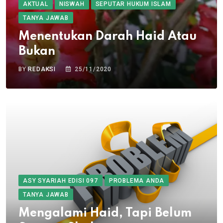
AKTUAL
NISWAH
SEPUTAR HUKUM ISLAM
TANYA JAWAB
Menentukan Darah Haid Atau
Bukan
BY
REDAKSI
25/11/2020
ASY SYARIAH EDISI 097
PROBLEMA ANDA
TANYA JAWAB
Mengalami Haid, Tapi Belum