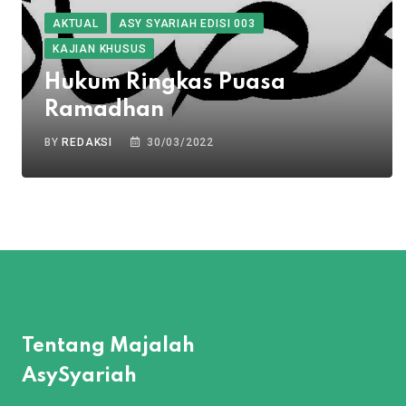
AKTUAL
ASY SYARIAH EDISI 003
KAJIAN KHUSUS
Hukum Ringkas Puasa
Ramadhan
BY
REDAKSI
30/03/2022
Tentang Majalah
AsySyariah