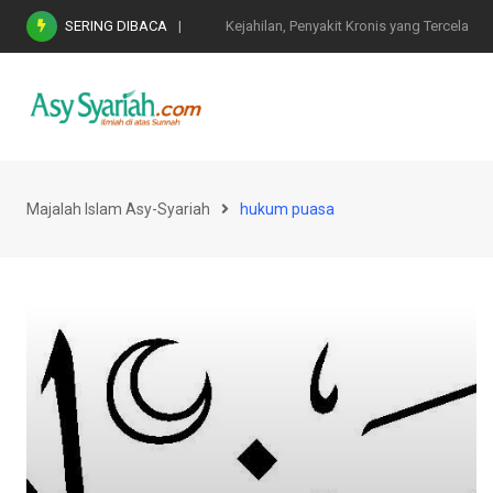
Skip
SERING DIBACA
Nasihat Emas di Masa Fitnah (Ujian/Perselis
to
content
Majalah Islam Asy-Syariah
hukum puasa