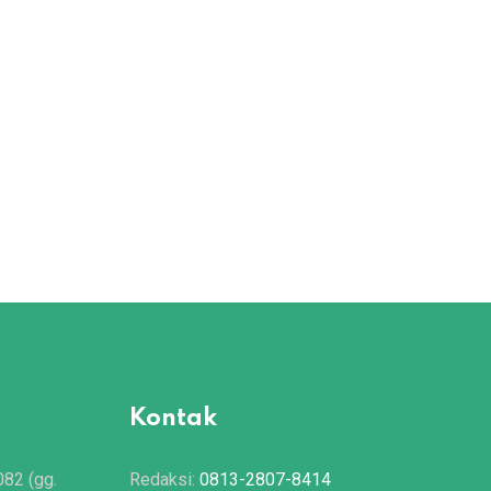
Kontak
082 (gg.
Redaksi:
0813-2807-8414