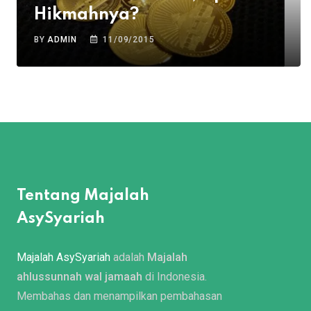
Hikmahnya?
BY
ADMIN
11/09/2015
Tentang Majalah
AsySyariah
Majalah AsySyariah
adalah
Majalah
ahlussunnah wal jamaah
di Indonesia.
Membahas dan menampilkan pembahasan