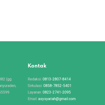
Kontak
082 (gg.
Redaksi:
0813-2807-8414
anyuraden,
Sirkulasi:
0858-7852-5401
 55599
Layanan:
0823-2741-2095
Email:
asysyariah@gmail.com