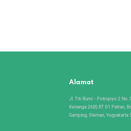
Alamat
Jl. Titi Bumi - Potrojoyo 2 No. 
Kenanga 26B) RT 01 Patran, B
Gamping, Sleman, Yogyakarta