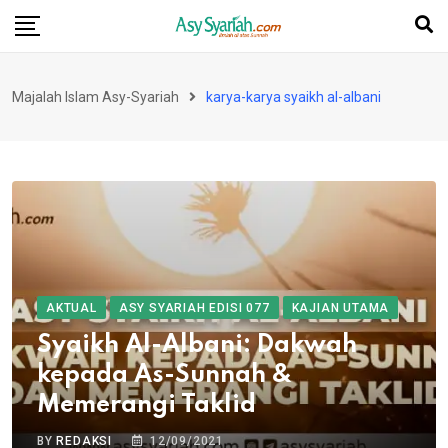
Skip
to
content
Majalah Islam Asy-Syariah
karya-karya syaikh al-albani
AKTUAL
ASY SYARIAH EDISI 077
KAJIAN UTAMA
Syaikh Al-Albani: Dakwah
kepada As-Sunnah &
Memerangi Taklid
BY
REDAKSI
12/09/2021